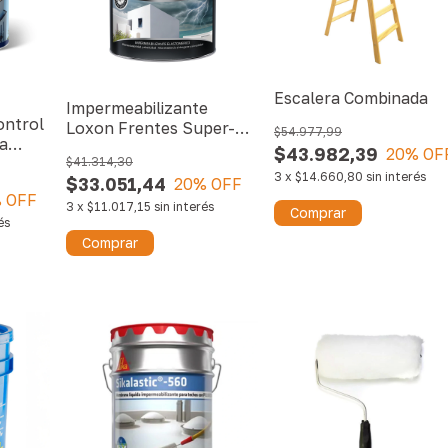
Escalera Combinada
Impermeabilizante
ontrol
Loxon Frentes Super-
$54.977,99
a
Elástico
$43.982,39
20
% OF
$41.314,30
3
x
$14.660,80
sin interés
$33.051,44
20
% OFF
 OFF
3
x
$11.017,15
sin interés
Comprar
és
Comprar