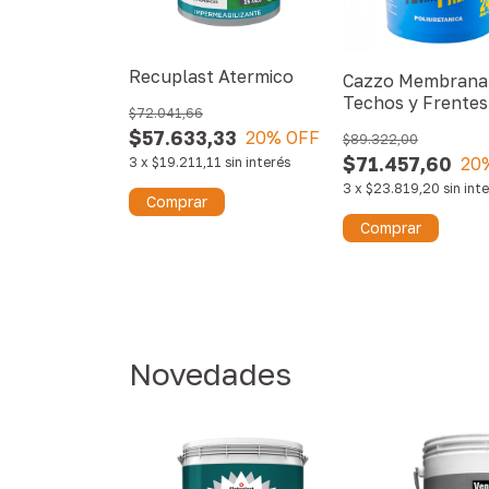
Recuplast Atermico
Cazzo Membrana
Techos y Frentes
$72.041,66
$57.633,33
20
% OFF
$89.322,00
$71.457,60
20
3
x
$19.211,11
sin interés
3
x
$23.819,20
sin int
Comprar
Comprar
Novedades