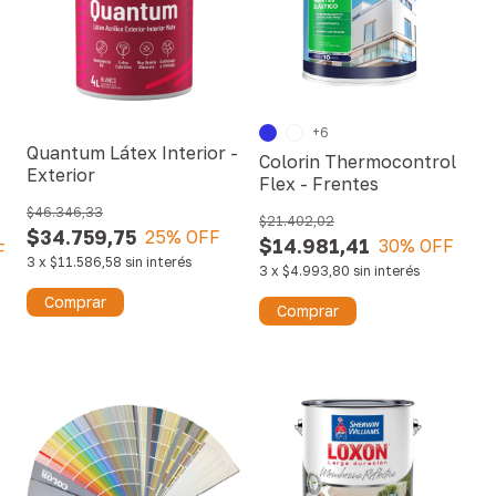
+6
Quantum Látex Interior -
Colorin Thermocontrol
Exterior
Flex - Frentes
$46.346,33
$21.402,02
$34.759,75
25
% OFF
$14.981,41
30
% OFF
F
3
x
$11.586,58
sin interés
3
x
$4.993,80
sin interés
Comprar
Comprar