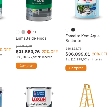
+1
Esmalte Kem Aqua
Esmalte de Pisos
Brillante
$39.854,70
$46.123,76
% OFF
$31.883,76
20
% OFF
$36.899,01
20
% OF
és
3
x
$10.627,92
sin interés
3
x
$12.299,67
sin interés
Comprar
Comprar