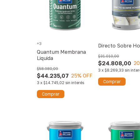
+3
Directo Sobre H
Quantum Membrana
$31.010,00
Liquida
$24.808,00
20
$58.980,09
3
x
$8.269,33
sin inte
$44.235,07
25
% OFF
Comprar
3
x
$14.745,02
sin interés
Comprar