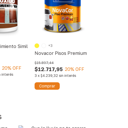
imiento Simil
+3
Novacor Pisos Premium
$15.897,44
20
% OFF
$12.717,95
20
% OFF
n interés
3
x
$4.239,32
sin interés
Comprar
s