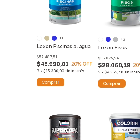
+1
+3
Loxon Piscinas al agua
Loxon Pisos
$57.487,51
$35.075,24
$45.990,01
20
% OFF
$28.060,19
20
3
x
$15.330,00
sin interés
3
x
$9.353,40
sin inter
Comprar
Comprar