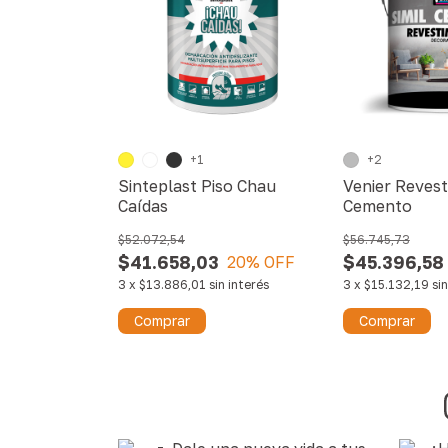
+1
+2
Sinteplast Piso Chau
Venier Revest
Caídas
Cemento
$52.072,54
$56.745,73
$41.658,03
$45.396,58
20
% OFF
3
x
$13.886,01
sin interés
3
x
$15.132,19
si
Comprar
Comprar