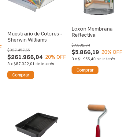
Loxon Membrana
Muestrario de Colores -
Reflectiva
Sherwin Williams
$7.332,74
F
$327.457,55
$5.866,19
20
% OFF
$261.966,04
20
% OFF
3
x
$1.955,40
sin interés
3
x
$87.322,01
sin interés
Comprar