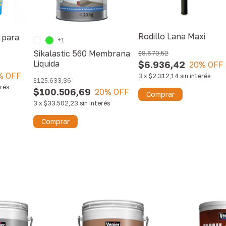
Rodillo Lana Maxi
 para
+1
Sikalastic 560 Membrana
$8.670,52
Liquida
$6.936,42
20
% OFF
% OFF
3
x
$2.312,14
sin interés
$125.633,36
erés
$100.506,69
20
% OFF
Comprar
3
x
$33.502,23
sin interés
Comprar