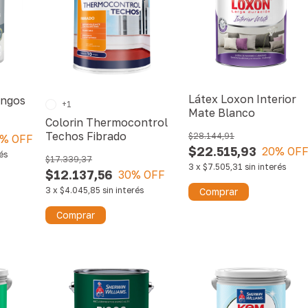
Látex Loxon Interior
ongos
+1
Mate Blanco
Colorin Thermocontrol
Techos Fibrado
$28.144,91
% OFF
$22.515,93
20
% OF
rés
$17.339,37
3
x
$7.505,31
sin interés
$12.137,56
30
% OFF
3
x
$4.045,85
sin interés
Comprar
Comprar