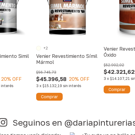
+2
Venier Revest
Óxido
imiento Simil
Venier Revestimiento Símil
Mármol
$52.902,02
$42.321,62
$56.745,73
$45.396,58
20
% OFF
20
% OFF
3
x
$14.107,21
si
n interés
3
x
$15.132,19
sin interés
Comprar
Comprar
Seguinos en @dariapintureria