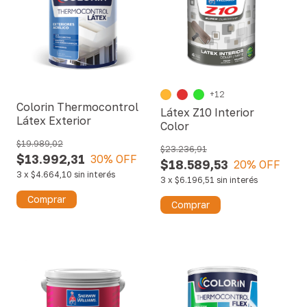
+12
Colorin Thermocontrol
Látex Z10 Interior
Látex Exterior
Color
$19.989,02
F
$23.236,91
$13.992,31
30
% OFF
$18.589,53
20
% OFF
3
x
$4.664,10
sin interés
3
x
$6.196,51
sin interés
Comprar
Comprar