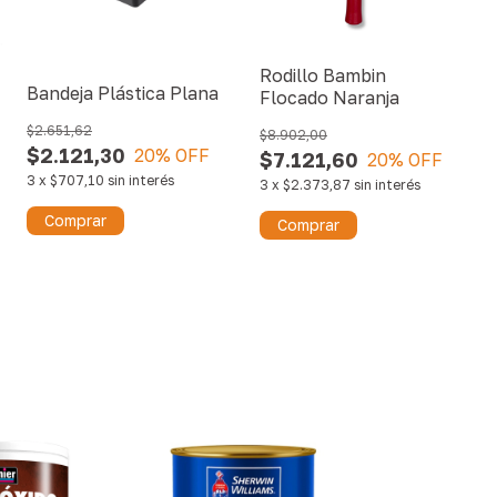
Rodillo Bambin
Bandeja Plástica Plana
Flocado Naranja
$2.651,62
$8.902,00
$2.121,30
20
% OFF
$7.121,60
20
% OFF
3
x
$707,10
sin interés
3
x
$2.373,87
sin interés
Comprar