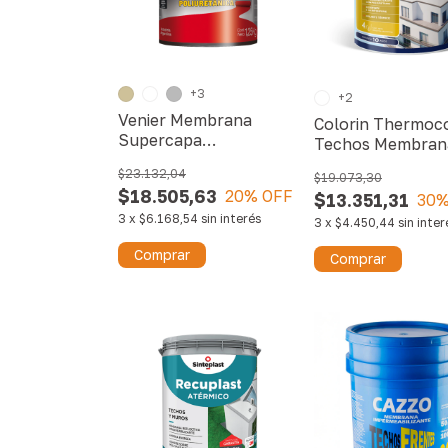
+3
+2
Venier Membrana
Colorin Thermoc
Supercapa
Techos Membran
Poliuretánica
Líquida
$23.132,04
$19.073,30
$18.505,63
20
% OFF
$13.351,31
30
%
3
x
$6.168,54
sin interés
3
x
$4.450,44
sin inter
Comprar
Comprar