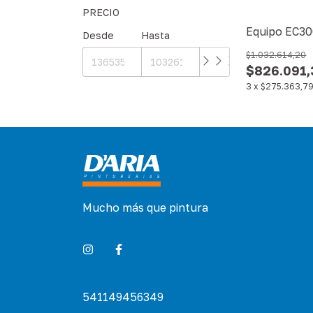
PRECIO
Equipo EC3
Desde
Hasta
$1.032.614,20
$826.091,
3
x
$275.363,7
Mucho más que pintura
541149456349