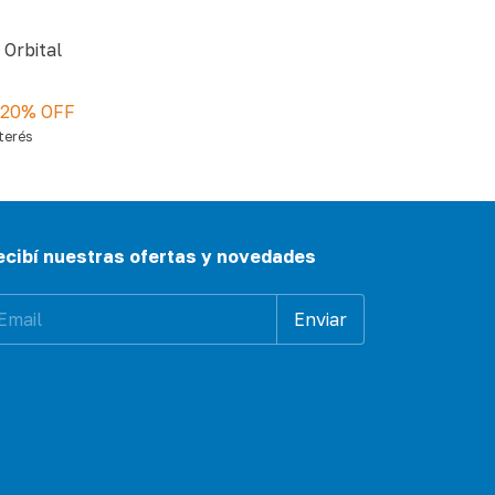
 Orbital
20
% OFF
nterés
ecibí nuestras ofertas y novedades