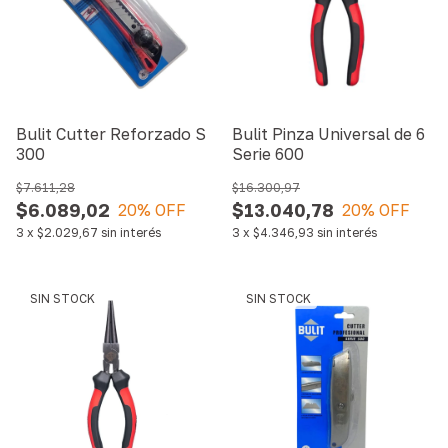
Bulit Cutter Reforzado S
Bulit Pinza Universal de 6
300
Serie 600
$7.611,28
$16.300,97
$6.089,02
$13.040,78
20
% OFF
20
% OFF
3
x
$2.029,67
sin interés
3
x
$4.346,93
sin interés
SIN STOCK
SIN STOCK