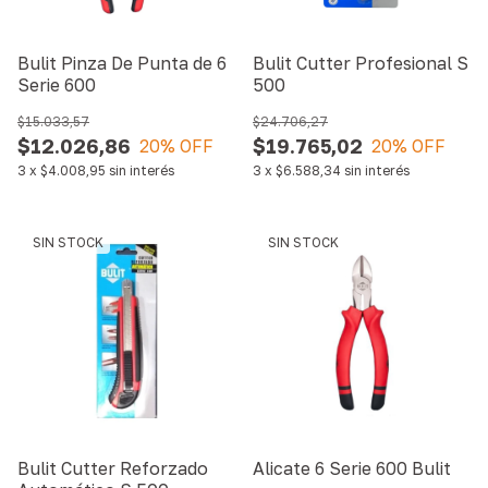
Bulit Pinza De Punta de 6
Bulit Cutter Profesional S
Serie 600
500
$15.033,57
$24.706,27
$12.026,86
$19.765,02
20
% OFF
20
% OFF
3
x
$4.008,95
sin interés
3
x
$6.588,34
sin interés
SIN STOCK
SIN STOCK
Bulit Cutter Reforzado
Alicate 6 Serie 600 Bulit