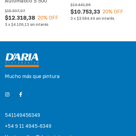
Automático S 500
$13.441,66
$10.753,33
$15.397,97
20
% OFF
$12.318,38
20
% OFF
3
x
$3.584,44
sin interés
3
x
$4.106,13
sin interés
Mucho más que pintura
541149456349
+54 9 11 4945-6349