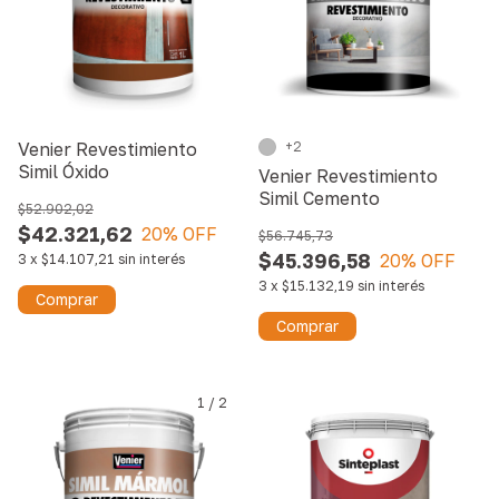
Venier Revestimiento
+2
Simil Óxido
Venier Revestimiento
Simil Cemento
$52.902,02
$42.321,62
20
% OFF
$56.745,73
$45.396,58
20
% OFF
3
x
$14.107,21
sin interés
3
x
$15.132,19
sin interés
Comprar
Comprar
1
/
2