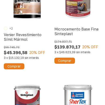
+2
Microcemento Base Fina
Sinteplast
Venier Revestimiento
Símil Mármol
$174.837,71
$139.870,17
20
% OFF
$56.745,73
$45.396,58
20
% OFF
3
x
$46.623,39
sin interés
3
x
$15.132,19
sin interés
Comprar
Comprar