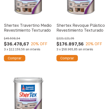
Shertex Travertino Medio
Shertex Revoque Plástico
Revestimiento Texturado
Revestimiento Texturado
$45.598,34
$221.121,95
$36.478,67
$176.897,56
20
% OFF
20
% OFF
3
x
$12.159,56
sin interés
3
x
$58.965,85
sin interés
Comprar
Comprar