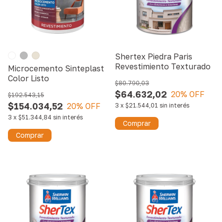
Shertex Piedra Paris
Revestimiento Texturado
Microcemento Sinteplast
Color Listo
$80.790,03
$64.632,02
20
% OFF
$192.543,15
$154.034,52
20
% OFF
3
x
$21.544,01
sin interés
3
x
$51.344,84
sin interés
Comprar
Comprar