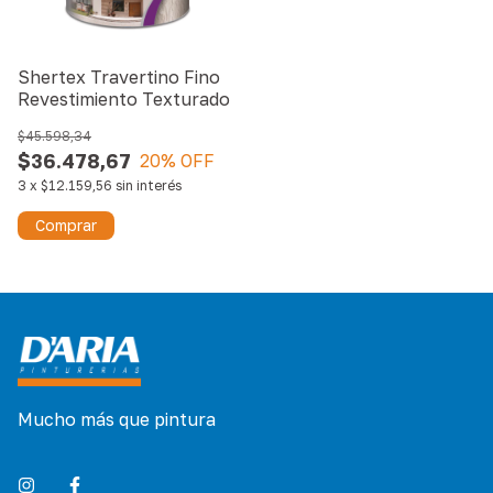
Shertex Travertino Fino
Revestimiento Texturado
$45.598,34
$36.478,67
20
% OFF
3
x
$12.159,56
sin interés
Comprar
Mucho más que pintura