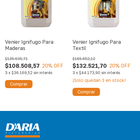
Venier Ignifugo Para
Venier Ignifugo Para
Maderas
Textil
$135.635,71
$165.652,12
$108.508,57
$132.521,70
20
% OFF
20
% OFF
3
x
$36.169,52
sin interés
3
x
$44.173,90
sin interés
¡Solo quedan
3
en stock!
Comprar
Comprar