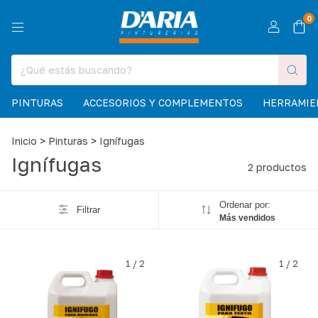
0
PINTURAS
ACCESORIOS Y COMPLEMENTOS
HERRAMIE
Inicio
>
Pinturas
>
Ignífugas
Ignífugas
2 productos
Ordenar por:
Filtrar
Más vendidos
1
/
2
1
/
2