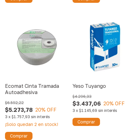
Ecomat Cinta Tramada
Yeso Tuyango
Autoadhesiva
$4.296,33
$3.437,06
$6.592,22
20
% OFF
$5.273,78
20
% OFF
3
x
$1.145,69
sin interés
3
x
$1.757,93
sin interés
Comprar
¡Solo quedan
2
en stock!
Comprar