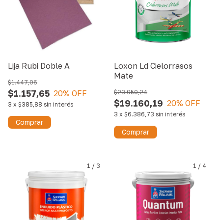
Lija Rubi Doble A
Loxon Ld Cielorrasos
Mate
$1.447,06
$1.157,65
20
% OFF
$23.950,24
$19.160,19
20
% OFF
3
x
$385,88
sin interés
3
x
$6.386,73
sin interés
Comprar
Comprar
1
/
3
1
/
4