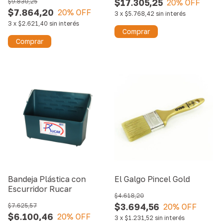
$17.305,25
$9.830,25
20
% OFF
$7.864,20
20
% OFF
3
x
$5.768,42
sin interés
3
x
$2.621,40
sin interés
Comprar
Comprar
Bandeja Plástica con
El Galgo Pincel Gold
Escurridor Rucar
$4.618,20
$3.694,56
$7.625,57
20
% OFF
$6.100,46
20
% OFF
3
x
$1.231,52
sin interés