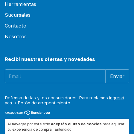
Herramientas
Sucursales
Contacto
Nosotros
Recibí nuestras ofertas y novedades
Defensa de las y los consumidores. Para reclamos
ingresá
acá.
/
Botón de arrepentimiento
Copyright D´ Aria Pinturerias - 30578821690 - 2026. Todos
Al navegar por este sitio
aceptás el uso de cookies
para agilizar
los derechos reservados.
tu experiencia de compra.
Entendido