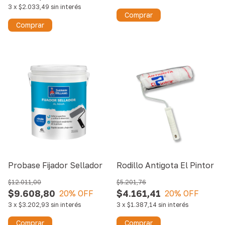
3
x
$2.033,49
sin interés
Comprar
Probase Fijador Sellador
Rodillo Antigota El Pintor
$12.011,00
$5.201,76
$9.608,80
$4.161,41
20
% OFF
20
% OFF
3
x
$3.202,93
sin interés
3
x
$1.387,14
sin interés
Comprar
Comprar