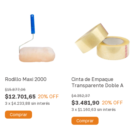
Rodillo Maxi 2000
Cinta de Empaque
Transparente Doble A
$15.877,06
$12.701,65
20
% OFF
$4.352,37
$3.481,90
20
% OFF
3
x
$4.233,88
sin interés
3
x
$1.160,63
sin interés
Comprar
Comprar