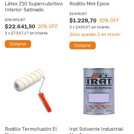
Látex Z10 Supercubritivo
Rodillo Mini Epoxi
Interior Satinado
$1.535,87
$1.228,70
$28.301,87
20
% OFF
$22.641,50
20
% OFF
3
x
$409,57
sin interés
3
x
$7.547,17
sin interés
¡Solo quedan
2
en stock!
Comprar
Comprar
Rodillo Termofusión El
Irat Solvente Industrial