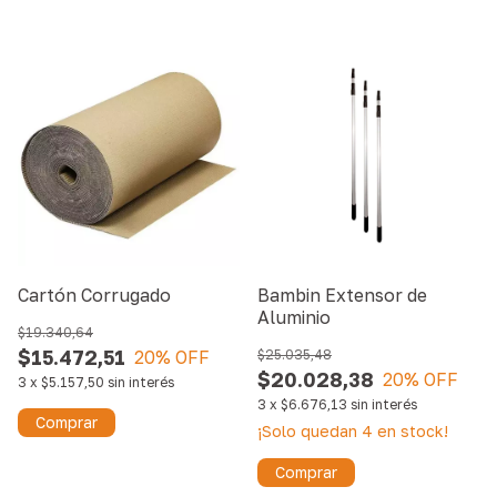
Cartón Corrugado
Bambin Extensor de
Aluminio
$19.340,64
$15.472,51
20
% OFF
$25.035,48
$20.028,38
20
% OFF
3
x
$5.157,50
sin interés
3
x
$6.676,13
sin interés
Comprar
¡Solo quedan
4
en stock!
Comprar