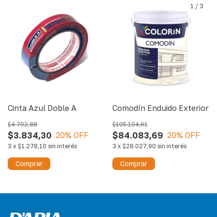
1
/
3
Cinta Azul Doble A
Comodín Enduido Exterior
$4.792,88
$105.104,61
$3.834,30
$84.083,69
20
% OFF
20
% OFF
3
x
$1.278,10
sin interés
3
x
$28.027,90
sin interés
Comprar
Comprar