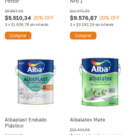
Pintor
Nro 1
$6.887,93
$11.971,09
$5.510,34
$9.576,87
20
% OFF
20
% OFF
3
x
$1.836,78
sin interés
3
x
$3.192,29
sin interés
Comprar
Comprar
Albaplast Enduido
Albalatex Mate
Plástico
$21.631,56