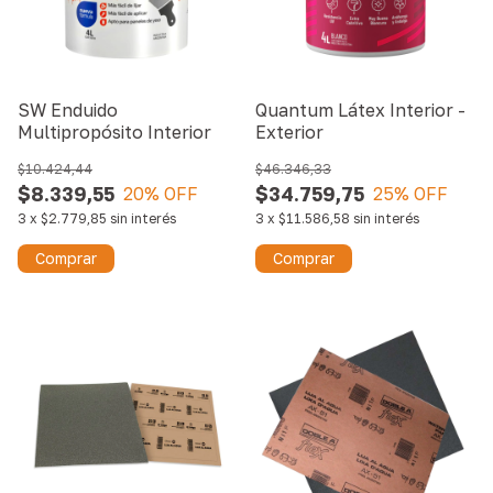
SW Enduido
Quantum Látex Interior -
Multipropósito Interior
Exterior
$10.424,44
$46.346,33
$8.339,55
$34.759,75
20
% OFF
25
% OFF
3
x
$2.779,85
sin interés
3
x
$11.586,58
sin interés
Comprar
Comprar