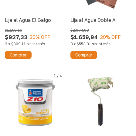
Lija al Agua El Galgo
Lija al Agua Doble A
$1.159,16
$2.074,93
$927,33
$1.659,94
20
% OFF
20
% OFF
3
x
$309,11
sin interés
3
x
$553,31
sin interés
Comprar
Comprar
1
/
4