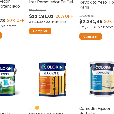
vedor
Irat Removedor En Gel
Revokito Yeso Ti
Potenciado
Paris
$16.488,76
$13.191,01
20
% OFF
$2.926,81
78
20
% OFF
$2.341,45
20
% 
3
x
$4.397,00
sin interés
6
sin interés
3
x
$780,48
sin interés
Comprar
Comprar
Comodín Fijador
Fondo
Sellador