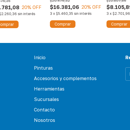
$20.476,32
$10.807,86
476,35
$16.381,06
$8.105,8
.781,08
20
% OFF
20
% OFF
3
x
$5.460,35
sin interés
3
x
$2.701,96
$2.260,36
sin interés
Comprar
Comprar
omprar
Inicio
R
Pinturas
Accesorios y complementos
Herramientas
Sucursales
Contacto
Nosotros