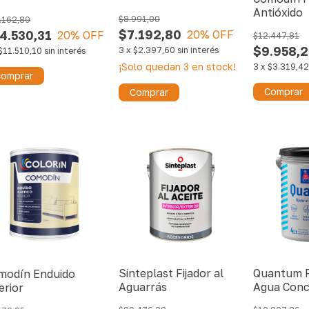
Antióxido
$8.991,00
.162,89
$7.192,80
4.530,31
20
% OFF
20
% OFF
$12.447,81
$9.958,2
3
x
$2.397,60
sin interés
$11.510,10
sin interés
¡Solo quedan
3
en stock!
3
x
$3.319,42
omprar
Comprar
Comprar
Sinteplast Fijador al
Quantum F
modín Enduido
Aguarrás
Agua Conc
erior