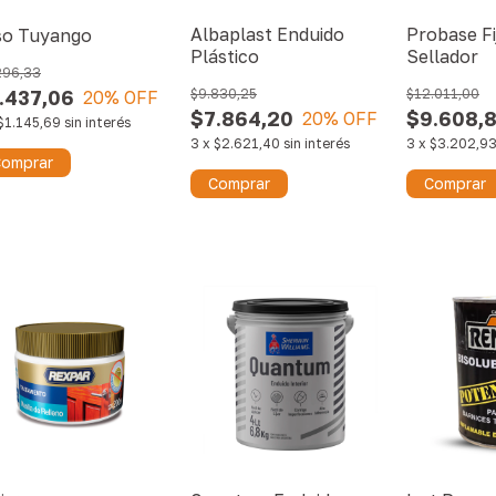
Albaplast Enduido
Probase Fi
so Tuyango
Plástico
Sellador
296,33
.437,06
$9.830,25
$12.011,00
20
% OFF
$7.864,20
$9.608,
20
% OFF
$1.145,69
sin interés
3
x
$2.621,40
sin interés
3
x
$3.202,9
omprar
Comprar
Comprar