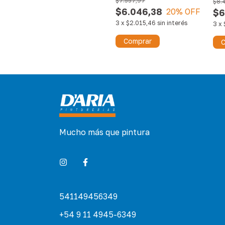
$7.557,97
$8.
$6.046,38
20
% OFF
$6
3
x
$2.015,46
sin interés
3
x
Comprar
C
Mucho más que pintura
541149456349
+54 9 11 4945-6349