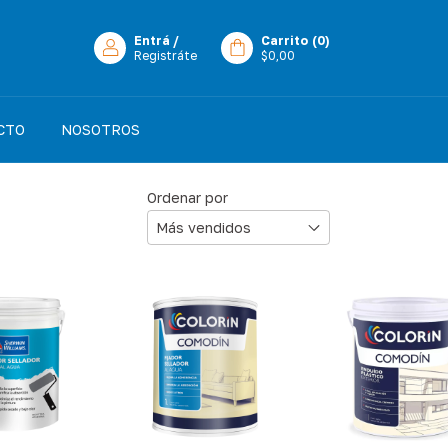
Entrá
/
Carrito
(
0
)
Registráte
$0,00
CTO
NOSOTROS
Ordenar por