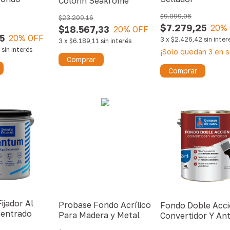
Colorin Seakrome
$9.099,06
$23.209,16
$7.279,25
20
%
$18.567,33
20
% OFF
5
20
% OFF
3
x
$2.426,42
sin inter
3
x
$6.189,11
sin interés
sin interés
¡Solo quedan
3
en s
Comprar
Comprar
ijador Al
Probase Fondo Acrílico
Fondo Doble Acc
entrado
Para Madera y Metal
Convertidor Y Ant