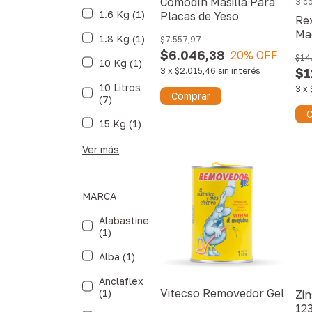
Comodín Masilla Para
3 co
1.6 Kg (1)
Placas de Yeso
Rex
Ma
1.8 Kg (1)
$7.557,97
$6.046,38
20
% OFF
$14
10 Kg (1)
3
x
$2.015,46
sin interés
$1
10 Litros
3
x
Comprar
(7)
C
15 Kg (1)
Ver más
MARCA
Alabastine
(1)
Alba (1)
Anclaflex
Vitecso Removedor Gel
(1)
Zin
12