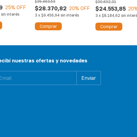
$35.463,53
$30.692,31
9
25
% OFF
$28.370,82
20
% OFF
$24.553,85
20
%
sin interés
3
x
$9.456,94
sin interés
3
x
$8.184,62
sin inter
Comprar
Comprar
ecibí nuestras ofertas y novedades