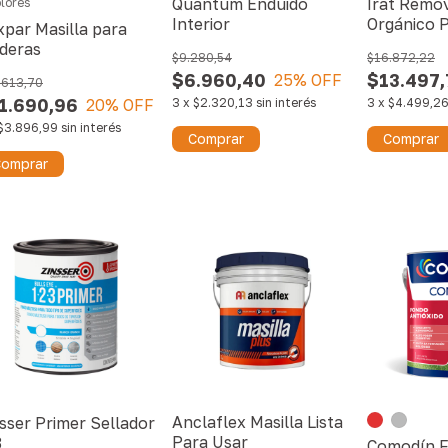
Quantum Enduido
Irat Remo
lores
Interior
Orgánico 
par Masilla para
deras
$9.280,54
$16.872,22
$6.960,40
$13.497,
25
% OFF
.613,70
1.690,96
20
% OFF
3
x
$2.320,13
sin interés
3
x
$4.499,2
$3.896,99
sin interés
Comprar
Comprar
omprar
Anclaflex Masilla Lista
sser Primer Sellador
Para Usar
3
Comodín 