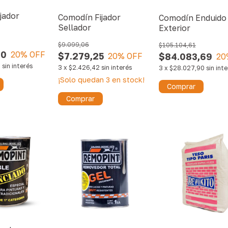
jador
Comodín Fijador
Comodín Enduido
Sellador
Exterior
$9.099,06
$105.104,61
80
20
% OFF
$7.279,25
20
% OFF
$84.083,69
20
3
sin interés
3
x
$2.426,42
sin interés
3
x
$28.027,90
sin int
¡Solo quedan
3
en stock!
Comprar
Comprar