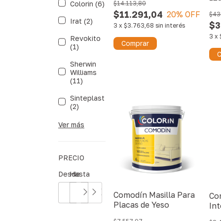
Colorin (6)
$14.113,80
$11.291,04
20
% OFF
$43
Irat (2)
$3
3
x
$3.763,68
sin interés
3
x
Revokito
Comprar
(1)
C
Sherwin
Williams
(11)
Sinteplast
(2)
Ver más
PRECIO
Desde
Hasta
Comodín Masilla Para
Co
Placas de Yeso
Int