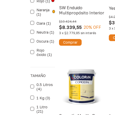
Rojo (1)
SW Enduido
Ye
Naranja
Multipropósito Interior
(1)
$4.
$10.424,44
$3
Clara (1)
$8.339,55
20
% OFF
3
x
Neutra (1)
3
x
$2.779,85
sin interés
C
Oscura (1)
Comprar
Rojo
óxido (1)
TAMAÑO
0.5 Litros
(4)
1 Kg (3)
1 Litro
(21)