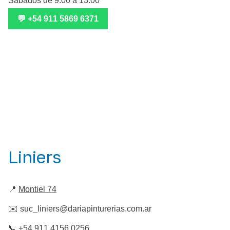
Sábados de 9:00 a 13:00
💬 +54 911 5869 6371
Liniers
📍
Montiel 74
✉️
suc_liniers@dariapinturerias.com.ar
📞
+54 911 4156 0256