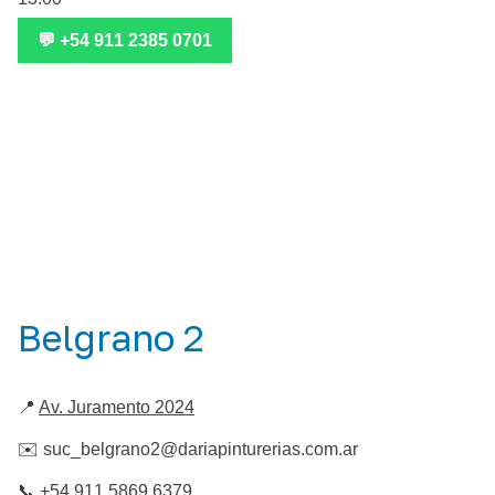
💬 +54 911 2385 0701
Belgrano 2
📍
Av. Juramento 2024
✉️
suc_belgrano2@dariapinturerias.com.ar
📞
+54 911 5869 6379