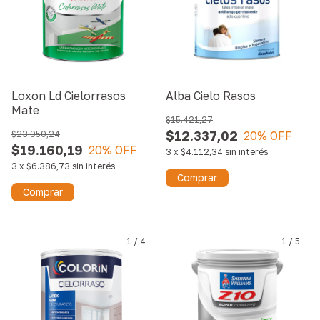
Loxon Ld Cielorrasos
Alba Cielo Rasos
Mate
$15.421,27
$12.337,02
$23.950,24
20
% OFF
$19.160,19
20
% OFF
3
x
$4.112,34
sin interés
3
x
$6.386,73
sin interés
Comprar
Comprar
1
/
4
1
/
5