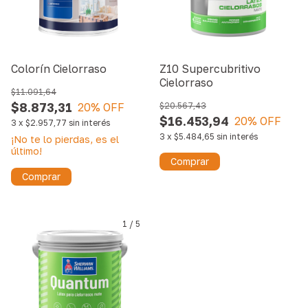
Colorín Cielorraso
Z10 Supercubritivo
Cielorraso
$11.091,64
$8.873,31
20
% OFF
$20.567,43
$16.453,94
20
% OFF
3
x
$2.957,77
sin interés
3
x
$5.484,65
sin interés
¡No te lo pierdas, es el
último!
Comprar
Comprar
1
/
5