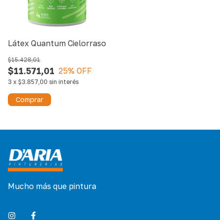
Látex Quantum Cielorraso
$15.428,01
$11.571,01
25
% OFF
3
x
$3.857,00
sin interés
Comprar
Mucho más que pintura