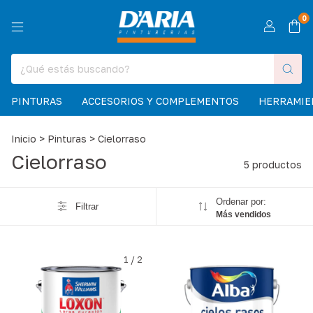
0
PINTURAS
ACCESORIOS Y COMPLEMENTOS
HERRAMIE
Inicio
>
Pinturas
>
Cielorraso
Cielorraso
5 productos
Ordenar por:
Filtrar
Más vendidos
1
/
2